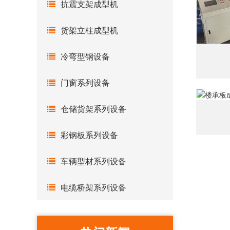
抗震支架成型机
货架立柱成型机
冷弯型钢设备
门窗系列设备
仓储货架系列设备
彩钢板系列设备
车辆型材系列设备
电缆桥架系列设备