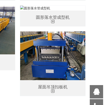
圆形落水管成型机
屋面吊顶扣板机